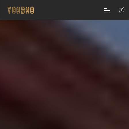
Follow us :
About us
Voodoo Rooftop is that place where we can combine a glass
with conversation, in an engaging and mystical space.
Contact info