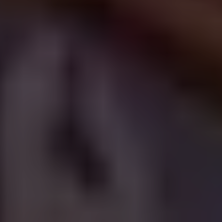
Call :
+351918820098
Write :
bookings@voodoorooftop.pt
Find us :
R. Victória Nº3, 8200-295 Albufeira, 8200-
295 Albufeira
© Voodoo Rooftop 2020 . All rights reserved. |
Kapta
.
|
Privacy
Policy